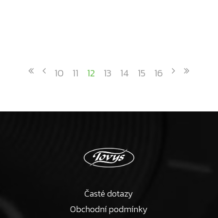
10
11
12
13
14
15
16
Časté dotazy
Obchodní podmínky