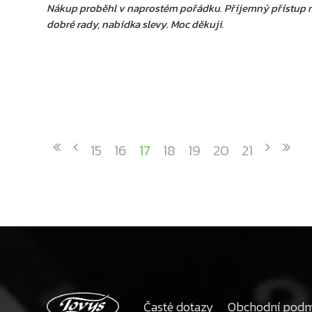
Nákup proběhl v naprostém pořádku. Příjemný přístup m
dobré rady, nabídka slevy. Moc děkuji.
15
16
17
18
19
20
21
Časté dotazy
Obchodní pod