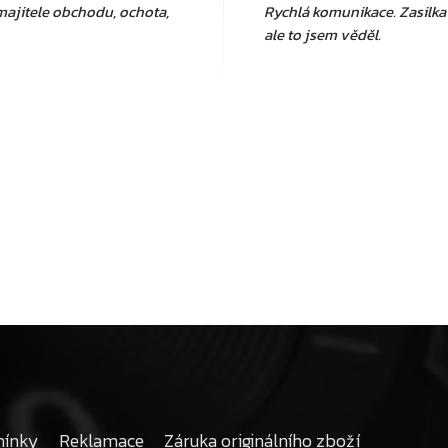
ajitele obchodu, ochota,
Rychlá komunikace. Zasilka d
ale to jsem věděl.
mínky
Reklamace
Záruka originálního zboží