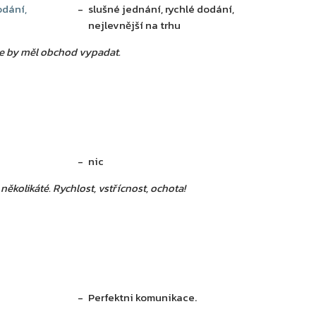
odání,
slušné jednání, rychlé dodání,
nejlevnější na trhu
le by měl obchod vypadat.
nic
kolikáté. Rychlost, vstřícnost, ochota!
Perfektni komunikace.