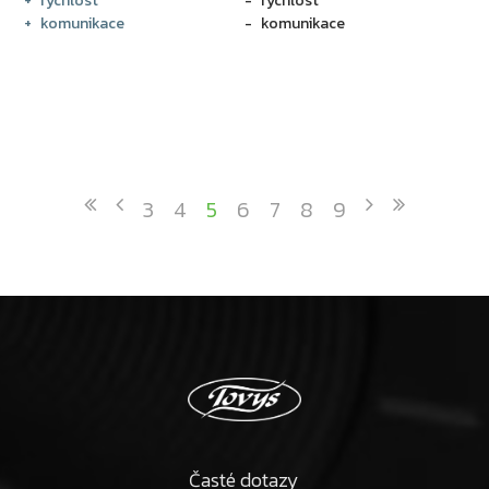
rychlost
rychlost
komunikace
komunikace
3
4
5
6
7
8
9
Časté dotazy