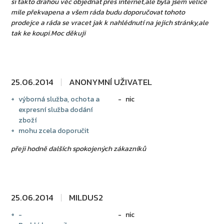
si takto drahou věc objednat přes internet,ale byla jsem velice
mile překvapena a všem ráda budu doporučovat tohoto
prodejce a ráda se vracet jak k nahlédnutí na jejich stránky,ale
tak ke koupi.Moc děkuji
25.06.2014
ANONYMNÍ UŽIVATEL
výborná služba, ochota a
nic
expresní služba dodání
zboží
mohu zcela doporučit
přeji hodně dalších spokojených zákazníků
25.06.2014
MILDUS2
-
nic