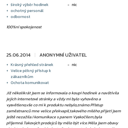
široký výběr hodinek
nic
ochotný personál
odbornost
100%ní spokojenost
25.06.2014
ANONYMNÍ UŽIVATEL
Krásný přehled stránek
nic
Velice pěkný přístup k
zákazníkům
Ochota komunikovat
Již několikrát jsem se informovala o koupi hodinek a navštívila
jejich internetové stránky a vždy mi bylo vyhověno a
vysvětleno,vše co mi k produktu nebylo,známo.Přístup
zaměstnanců mne velice překvapil,takového milého přijetí jsem
ještě nezažila.I komunikace s panem Vyskočilem,byla
příjemná.Takových prodejců by mělo být více.Měla jsem obavy