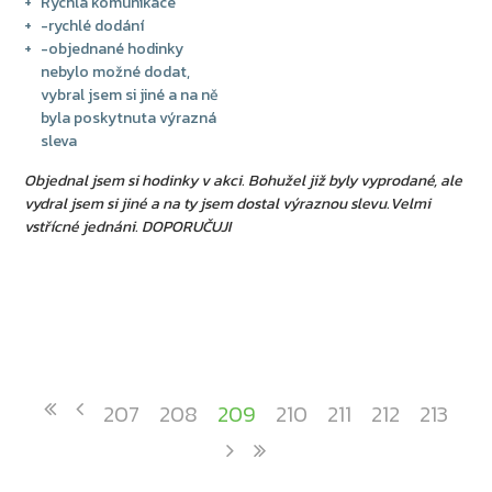
Rychlá komunikace
-rychlé dodání
-objednané hodinky
nebylo možné dodat,
vybral jsem si jiné a na ně
byla poskytnuta výrazná
sleva
Objednal jsem si hodinky v akci. Bohužel již byly vyprodané, ale
vydral jsem si jiné a na ty jsem dostal výraznou slevu.Velmi
vstřícné jednáni. DOPORUČUJI
207
208
209
210
211
212
213