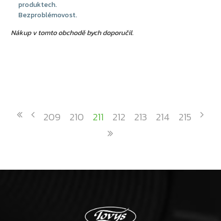
produktech.
Bezproblémovost.
Nákup v tomto obchodě bych doporučil.
209
210
211
212
213
214
215