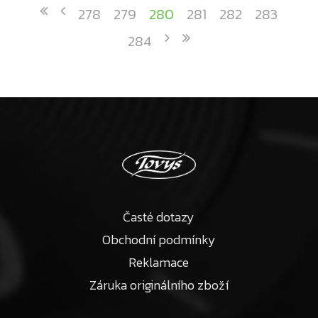
278
279
280
281
282
283
284
Časté dotazy
Obchodní podmínky
Reklamace
Záruka originálního zboží