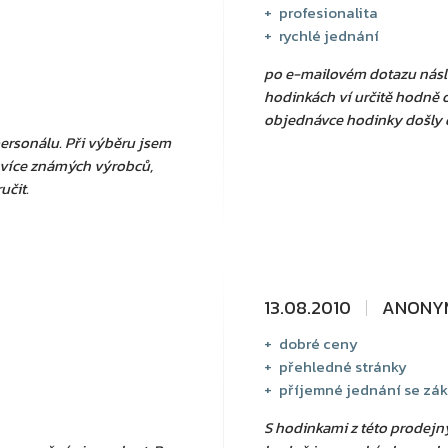
profesionalita
rychlé jednání
po e-mailovém dotazu násled
hodinkách ví určitě hodně
objednávce hodinky došly 
rsonálu. Při výběru jsem
 více známých výrobců,
učit.
13.08.2010
ANONYM
dobré ceny
přehledné stránky
příjemné jednání se zá
S hodinkami z této prodejn