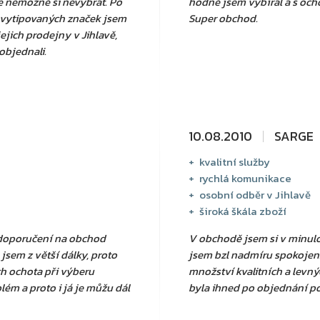
e nemožné si nevybrat. Po
hodně jsem vybíral a s ocho
 vytipovaných značek jsem
Super obchod.
ejich prodejny v Jihlavě,
objednali.
10.08.2010
SARGE
kvalitní služby
rychlá komunikace
osobní odběr v Jihlavě
široká škála zboží
l doporučení na obchod
V obchodě jsem si v minulos
 jsem z větší dálky, proto
jsem bzl nadmíru spokojen. 
ich ochota při výberu
množství kvalitních a levn
ém a proto i já je můžu dál
byla ihned po objednání p