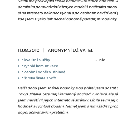
Velmi mě překvapila široká nabídka luxusních hodinek. J
detailním porovnávání různých modelů z několika mnou
si na internetu nakonec vybral a po osobním navštívení j
kde jsem si jako laik nechal odborně poradit, mi hodinky 
11.08.2010
ANONYMNÍ UŽIVATEL
* kvalitní služby
nic
* rychlá komunikace
* osobní odběr v Jihlavě
* široká škála zboží
Delší dobu jsem sháněl hodinky a od přátel jsem dosta
Tovys Jihlava. Sice mají kamenný obchod v Jihlavě, ale já
jsem navštívil jejich internetové stránky. Líbila se mi jej
hodinek a rychlost dodání. Neměl jsem s nimi žádný probl
doporučovat svým přátelům.