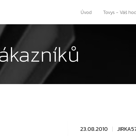
Úvod
Tovys - Váš ho
ákazníků
23.08.2010
JIRKA5