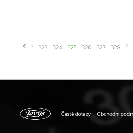
323
324
325
326
327
328
Časté dotazy
Obchodní pod