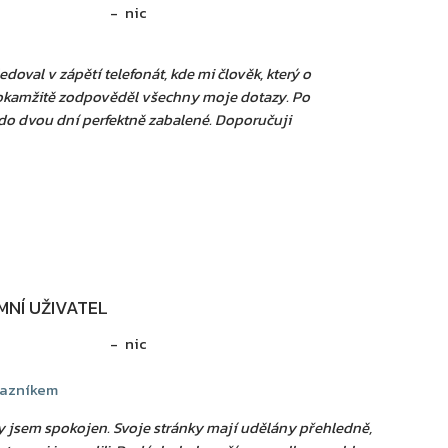
nic
oval v zápětí telefonát, kde mi člověk, který o
 okamžitě zodpověděl všechny moje dotazy. Po
do dvou dní perfektně zabalené. Doporučuji
NÍ UŽIVATEL
nic
kazníkem
y jsem spokojen. Svoje stránky mají udělány přehledně,