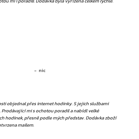
tou mi i poradili. Dodávka byla vyřízena celkem rychle.
nic
ti objednal přes internet hodinky. S jejich službami
Prodávající mi s ochotou poradil a nabídl velké
ých hodinek, přesně podle mých představ. Dodávka zboží
otvrzena mailem.