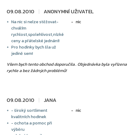
09.08.2010
ANONYMNÍ UŽIVATEL
Na nic si nelze stěžovat-
nic
chválím
rychlost,spolehlivost,nízké
ceny a přátelské jednání!
Pro hodinky bych šla už
jedině sem!
Všem bych tento obchod doporučila.. Objednávka byla vyřízena
rychle a bez žádných problémů!
09.08.2010
JANA
- široký sortliment
nic
kvalitních hodinek
- ochota a pomoc při
výběru