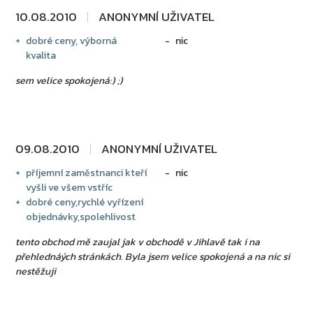
10.08.2010
ANONYMNÍ UŽIVATEL
dobré ceny, výborná
nic
kvalita
sem velice spokojená:) ;)
09.08.2010
ANONYMNÍ UŽIVATEL
příjemní zaměstnanci kteří
nic
vyšli ve všem vstříc
dobré ceny,rychlé vyřízení
objednávky,spolehlivost
tento obchod mě zaujal jak v obchodě v Jihlavě tak i na
přehlednáých stránkách. Byla jsem velice spokojená a na nic si
nestěžuji