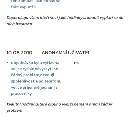
ten kompas jako bonus se
fakt vyplati:D
Doporučuju všem kteří neví jaké hodinky si koupit vyplati se do
nich ivestovat
10.08.2010
ANONYMNÍ UŽIVATEL
objednávka byla vyřízena
nic
velice rychle,nevyskytl se
žádný problém,oceňuji
spolehlivost a po telefonu
velice příjemné jednání s
pracovníky
kvalitní hodinky,které dlouho vydrží,nemám s nimi žádný
problém